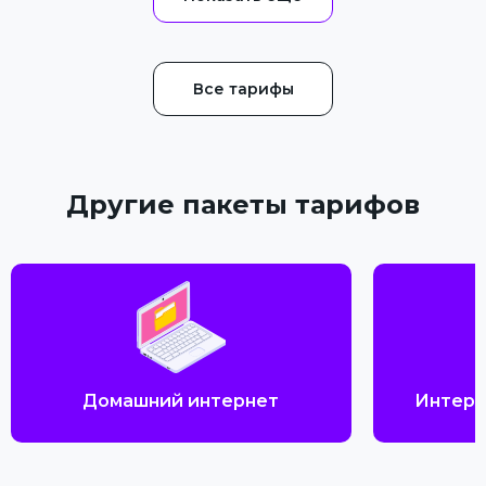
Все тарифы
Другие пакеты тарифов
Домашний интернет
Интерн